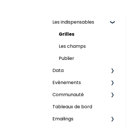
Les indispensables
Grilles
Les champs
Publier
Data
Evènements
Audience
Communauté
Mon évènement
Tableaux de bord
Participants
Contenus
Emailings
Programme
Les forums