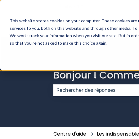
Français
Afficher le sous-menu pou
This website stores cookies on your computer. These cookies are 
services to you, both on this website and through other media. To 
We won't track your information when you visit our site. But in orde
so that you're not asked to make this choice again.
Bonjour ! Comme
Il n'y a aucune suggestion car le
Centre d'aide
Les indispensabl