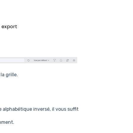
export
t
a grille.
 alphabétique inversé, il vous suffit
emment.