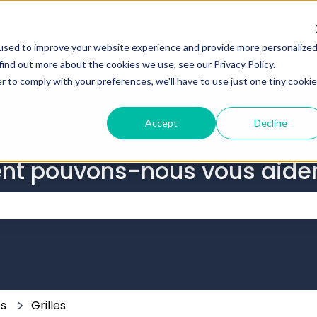
r les traductions
used to improve your website experience and provide more personalize
find out more about the cookies we use, see our Privacy Policy.
r to comply with your preferences, we'll have to use just one tiny cookie
Accept
Decline
nt pouvons-nous vous aider
 champ de recherche est vide.
es
Grilles