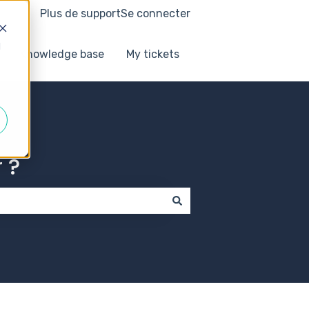
Plus de support
Se connecter
d
Knowledge base
My tickets
 ?