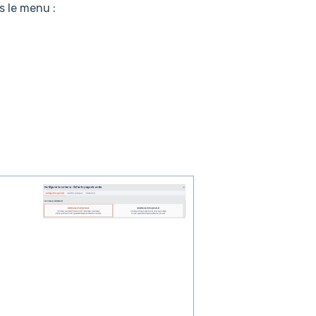
s le menu :
t