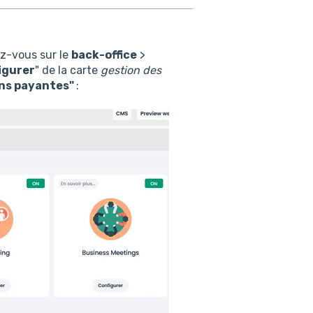
z-vous sur le
back-office
>
igurer
" de la carte
gestion des
ons payantes"
: