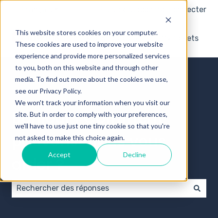
Français
Afficher le sous-menu pour les traductions
Plus de support
Se connecter
This website stores cookies on your computer.
Knowledge base
My tickets
These cookies are used to improve your website
experience and provide more personalized services
to you, both on this website and through other
media. To find out more about the cookies we use,
see our Privacy Policy.
We won't track your information when you visit our
Bonjour ! Comment
site. But in order to comply with your preferences,
we'll have to use just one tiny cookie so that you're
pouvons-nous vous
not asked to make this choice again.
Accept
Decline
aider ?
Il n'y a aucune suggestion car le champ de recherch