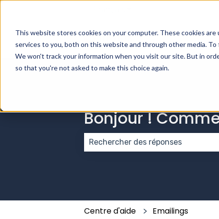
Français
Afficher le sous-menu pou
This website stores cookies on your computer. These cookies are 
services to you, both on this website and through other media. To 
We won't track your information when you visit our site. But in orde
so that you're not asked to make this choice again.
Bonjour ! Comme
Il n'y a aucune suggestion car le
Centre d'aide
Emailings