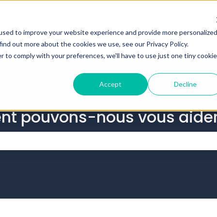
r les traductions
used to improve your website experience and provide more personalize
find out more about the cookies we use, see our Privacy Policy.
r to comply with your preferences, we'll have to use just one tiny cookie
Accept
Decline
nt pouvons-nous vous aider
 champ de recherche est vide.