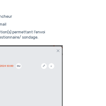
lencheur
email
ition(s) permettant l'envoi
estionnaire/ sondage.