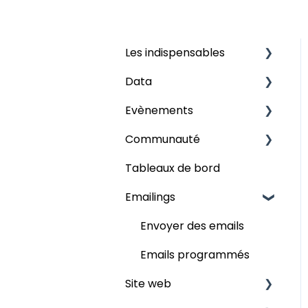
Les indispensables
Data
Grilles
Evènements
Les champs
Audience
Communauté
Publier
Mon évènement
Tableaux de bord
Participants
Contenus
Emailings
Programme
Les forums
Espace intervenant
Espace partenaire
Envoyer des emails
Partenaires
Configuration
Emails programmés
Site web
Business Meetings
Les groupes