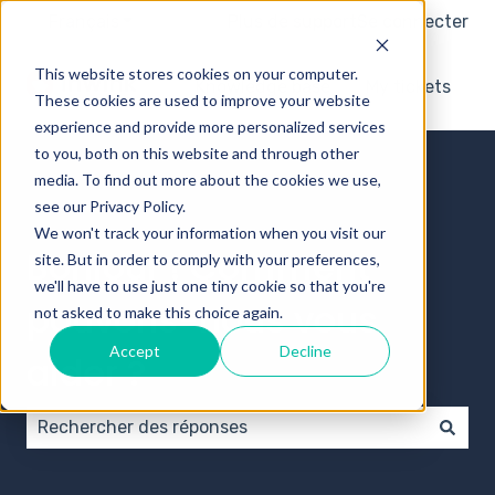
Français
Afficher le sous-menu pour les traductions
Plus de support
Se connecter
This website stores cookies on your computer.
Knowledge base
My tickets
These cookies are used to improve your website
experience and provide more personalized services
to you, both on this website and through other
media. To find out more about the cookies we use,
see our Privacy Policy.
We won't track your information when you visit our
Bonjour ! Comment
site. But in order to comply with your preferences,
we'll have to use just one tiny cookie so that you're
pouvons-nous vous
not asked to make this choice again.
Accept
Decline
aider ?
Il n'y a aucune suggestion car le champ de recherch