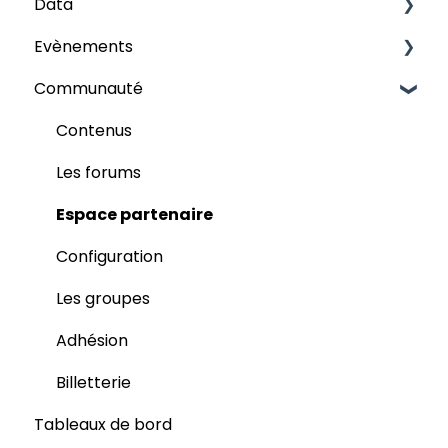
Data
Grilles
Evènements
Les champs
Audience
Communauté
Publier
Mon évènement
Participants
Contenus
Programme
Les forums
Espace intervenant
Espace partenaire
Partenaires
Configuration
Business Meetings
Les groupes
Networking
Adhésion
Billetterie
Billetterie
Tableaux de bord
Badge du participant